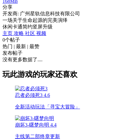
168MB
分享
开发商: 广州星轨信息科技有限公司
一场关于生命起源的完美演绎
休闲
卡通
简约
竖屏
升级
主页
攻略
社区
视频
0个帖子
热门
|
最新
|
最赞
发布帖子
没有更多数据了....
玩此游戏的玩家还喜欢
忍者必须死3
4.6
全新活动玩法「寻宝大冒险」
崩坏3-曙梦向明
4.4
主线第二部终章更新