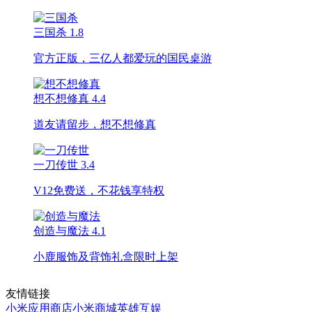
三国杀
1.8
官方正版，三亿人都爱玩的国民桌游
想不想修真
4.4
道友请留步，想不想修真
一刀传世
3.4
V12免费送，不花钱享特权
创造与魔法
4.1
小鹿服饰及背饰礼盒限时上架
友情链接
小米应用商店
小米商城
英雄互娱