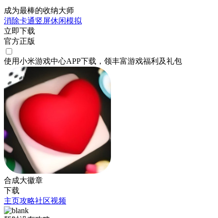
成为最棒的收纳大师
消除
卡通
竖屏
休闲
模拟
立即下载
官方正版
使用小米游戏中心APP
下载
，领丰富游戏
福利
及
礼包
合成大徽章
下载
主页
攻略
社区
视频