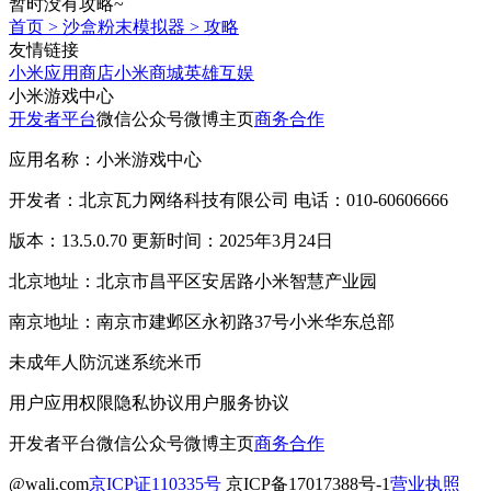
暂时没有攻略~
首页
>
沙盒粉末模拟器
>
攻略
友情链接
小米应用商店
小米商城
英雄互娱
小米游戏中心
开发者平台
微信公众号
微博主页
商务合作
应用名称：小米游戏中心
开发者：北京瓦力网络科技有限公司 电话：010-60606666
版本：13.5.0.70 更新时间：2025年3月24日
北京地址：北京市昌平区安居路小米智慧产业园
南京地址：南京市建邺区永初路37号小米华东总部
未成年人防沉迷系统
米币
用户应用权限
隐私协议
用户服务协议
开发者平台
微信公众号
微博主页
商务合作
@wali.com
京ICP证110335号
京ICP备17017388号-1
营业执照