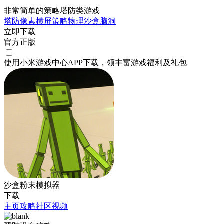
非常简单的策略塔防类游戏
塔防
像素
横屏
策略
物理
沙盒
脑洞
立即下载
官方正版
使用小米游戏中心APP
下载
，领丰富游戏
福利
及
礼包
沙盒粉末模拟器
下载
主页
攻略
社区
视频