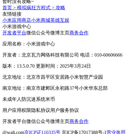
暂时没有攻略~
首页
>
模拟疯狂方程式
>
攻略
友情链接
小米应用商店
小米商城
英雄互娱
小米游戏中心
开发者平台
微信公众号
微博主页
商务合作
应用名称：小米游戏中心
开发者：北京瓦力网络科技有限公司 电话：010-60606666
版本：13.5.0.70 更新时间：2025年3月24日
北京地址：北京市昌平区安居路小米智慧产业园
南京地址：南京市建邺区永初路37号小米华东总部
未成年人防沉迷系统
米币
用户应用权限
隐私协议
用户服务协议
开发者平台
微信公众号
微博主页
商务合作
@wali.com
京ICP证110335号
京ICP备17017388号-1
营业执照