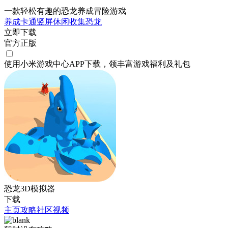
一款轻松有趣的恐龙养成冒险游戏
养成
卡通
竖屏
休闲
收集
恐龙
立即下载
官方正版
使用小米游戏中心APP
下载
，领丰富游戏
福利
及
礼包
恐龙3D模拟器
下载
主页
攻略
社区
视频