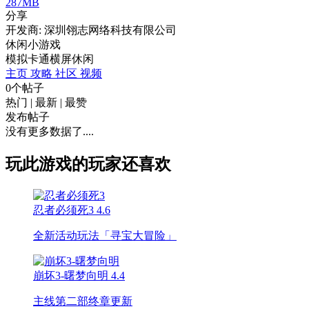
287MB
分享
开发商: 深圳翎志网络科技有限公司
休闲小游戏
模拟
卡通
横屏
休闲
主页
攻略
社区
视频
0个帖子
热门
|
最新
|
最赞
发布帖子
没有更多数据了....
玩此游戏的玩家还喜欢
忍者必须死3
4.6
全新活动玩法「寻宝大冒险」
崩坏3-曙梦向明
4.4
主线第二部终章更新