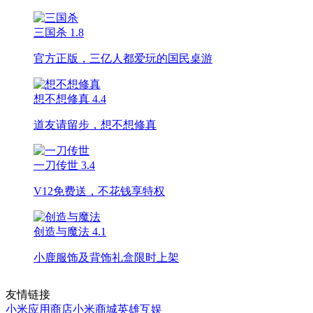
三国杀
1.8
官方正版，三亿人都爱玩的国民桌游
想不想修真
4.4
道友请留步，想不想修真
一刀传世
3.4
V12免费送，不花钱享特权
创造与魔法
4.1
小鹿服饰及背饰礼盒限时上架
友情链接
小米应用商店
小米商城
英雄互娱