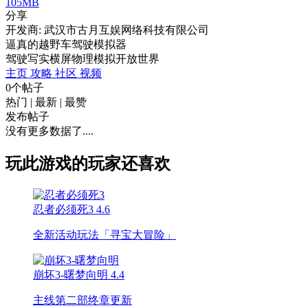
105MB
分享
开发商: 武汉市古月互娱网络科技有限公司
逼真的越野车驾驶模拟器
驾驶
写实
横屏
物理
模拟
开放世界
主页
攻略
社区
视频
0个帖子
热门
|
最新
|
最赞
发布帖子
没有更多数据了....
玩此游戏的玩家还喜欢
忍者必须死3
4.6
全新活动玩法「寻宝大冒险」
崩坏3-曙梦向明
4.4
主线第二部终章更新