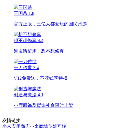
三国杀
1.8
官方正版，三亿人都爱玩的国民桌游
想不想修真
4.4
道友请留步，想不想修真
一刀传世
3.4
V12免费送，不花钱享特权
创造与魔法
4.1
小鹿服饰及背饰礼盒限时上架
友情链接
小米应用商店
小米商城
英雄互娱