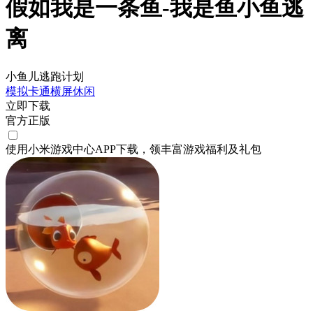
假如我是一条鱼-我是鱼小鱼逃
离
小鱼儿逃跑计划
模拟
卡通
横屏
休闲
立即下载
官方正版
使用小米游戏中心APP
下载
，领丰富游戏
福利
及
礼包