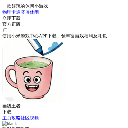
一款好玩的休闲小游戏
物理
卡通
竖屏
休闲
立即下载
官方正版
使用小米游戏中心APP
下载
，领丰富游戏
福利
及
礼包
画线王者
下载
主页
攻略
社区
视频