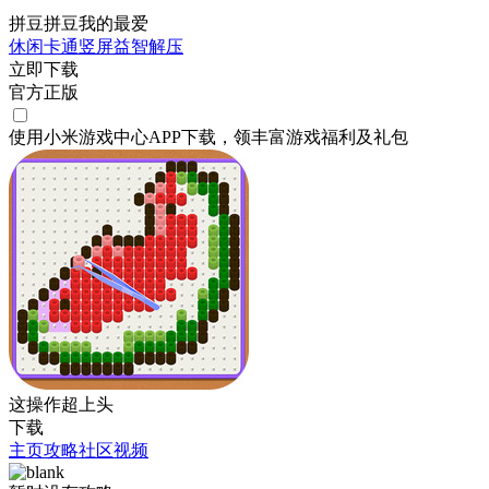
拼豆拼豆我的最爱
休闲
卡通
竖屏
益智
解压
立即下载
官方正版
使用小米游戏中心APP
下载
，领丰富游戏
福利
及
礼包
这操作超上头
下载
主页
攻略
社区
视频