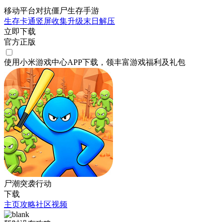
移动平台对抗僵尸生存手游
生存
卡通
竖屏
收集
升级
末日
解压
立即下载
官方正版
使用小米游戏中心APP
下载
，领丰富游戏
福利
及
礼包
尸潮突袭行动
下载
主页
攻略
社区
视频