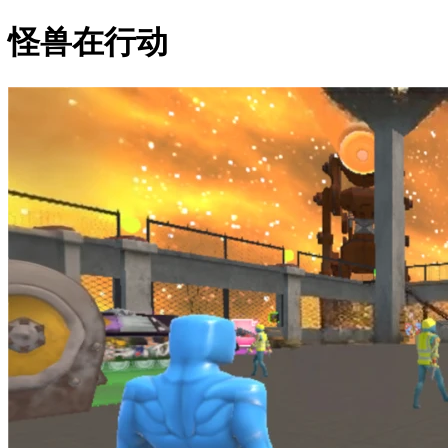
怪兽在行动