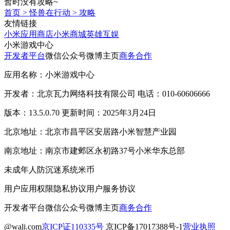
暂时没有攻略~
首页
>
怪兽在行动
>
攻略
友情链接
小米应用商店
小米商城
英雄互娱
小米游戏中心
开发者平台
微信公众号
微博主页
商务合作
应用名称：小米游戏中心
开发者：北京瓦力网络科技有限公司 电话：010-60606666
版本：13.5.0.70 更新时间：2025年3月24日
北京地址：北京市昌平区安居路小米智慧产业园
南京地址：南京市建邺区永初路37号小米华东总部
未成年人防沉迷系统
米币
用户应用权限
隐私协议
用户服务协议
开发者平台
微信公众号
微博主页
商务合作
@wali.com
京ICP证110335号
京ICP备17017388号-1
营业执照