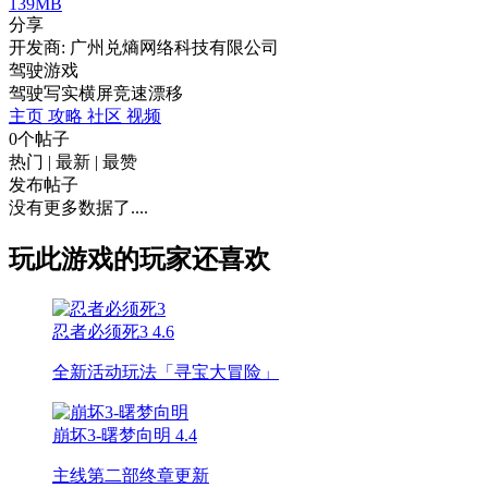
139MB
分享
开发商: 广州兑熵网络科技有限公司
驾驶游戏
驾驶
写实
横屏
竞速
漂移
主页
攻略
社区
视频
0个帖子
热门
|
最新
|
最赞
发布帖子
没有更多数据了....
玩此游戏的玩家还喜欢
忍者必须死3
4.6
全新活动玩法「寻宝大冒险」
崩坏3-曙梦向明
4.4
主线第二部终章更新