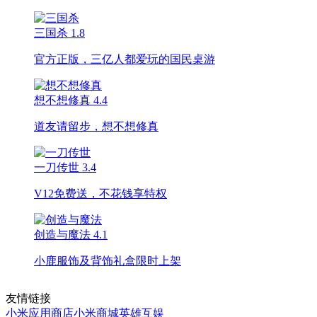
三国杀
1.8
官方正版，三亿人都爱玩的国民桌游
想不想修真
4.4
道友请留步，想不想修真
一刀传世
3.4
V12免费送，不花钱享特权
创造与魔法
4.1
小鹿服饰及背饰礼盒限时上架
友情链接
小米应用商店
小米商城
英雄互娱