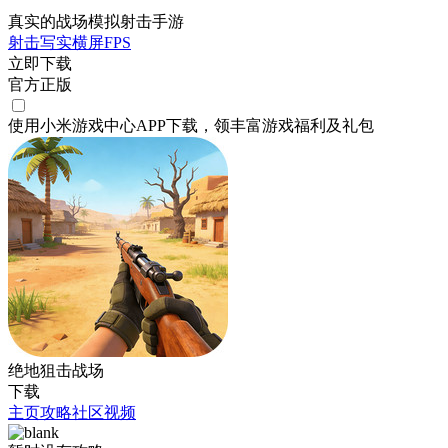
真实的战场模拟射击手游
射击
写实
横屏
FPS
立即下载
官方正版
使用小米游戏中心APP
下载
，领丰富游戏
福利
及
礼包
绝地狙击战场
下载
主页
攻略
社区
视频