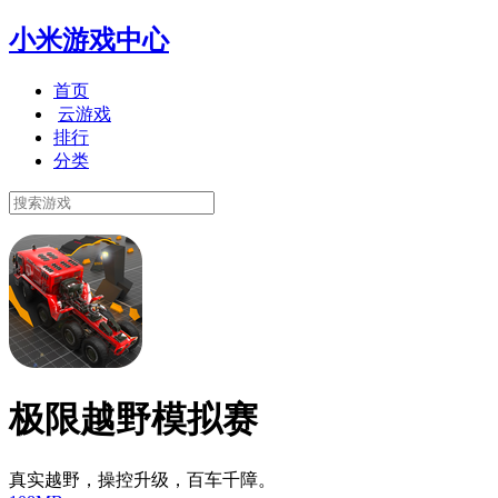
小米游戏中心
首页
云游戏
排行
分类
极限越野模拟赛
真实越野，操控升级，百车千障。