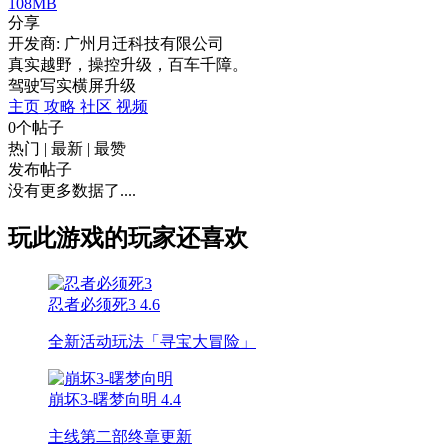
108MB
分享
开发商: 广州月迁科技有限公司
真实越野，操控升级，百车千障。
驾驶
写实
横屏
升级
主页
攻略
社区
视频
0个帖子
热门
|
最新
|
最赞
发布帖子
没有更多数据了....
玩此游戏的玩家还喜欢
忍者必须死3
4.6
全新活动玩法「寻宝大冒险」
崩坏3-曙梦向明
4.4
主线第二部终章更新