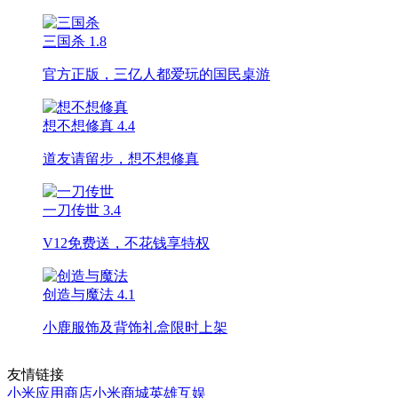
三国杀
1.8
官方正版，三亿人都爱玩的国民桌游
想不想修真
4.4
道友请留步，想不想修真
一刀传世
3.4
V12免费送，不花钱享特权
创造与魔法
4.1
小鹿服饰及背饰礼盒限时上架
友情链接
小米应用商店
小米商城
英雄互娱