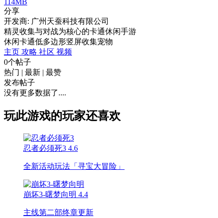
114MB
分享
开发商: 广州天蚕科技有限公司
精灵收集与对战为核心的卡通休闲手游
休闲
卡通
低多边形
竖屏
收集
宠物
主页
攻略
社区
视频
0个帖子
热门
|
最新
|
最赞
发布帖子
没有更多数据了....
玩此游戏的玩家还喜欢
忍者必须死3
4.6
全新活动玩法「寻宝大冒险」
崩坏3-曙梦向明
4.4
主线第二部终章更新