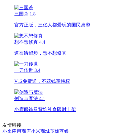
三国杀
1.8
官方正版，三亿人都爱玩的国民桌游
想不想修真
4.4
道友请留步，想不想修真
一刀传世
3.4
V12免费送，不花钱享特权
创造与魔法
4.1
小鹿服饰及背饰礼盒限时上架
友情链接
小米应用商店
小米商城
英雄互娱