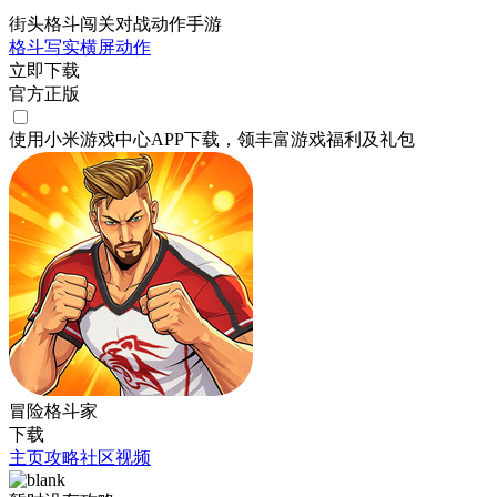
街头格斗闯关对战动作手游
格斗
写实
横屏
动作
立即下载
官方正版
使用小米游戏中心APP
下载
，领丰富游戏
福利
及
礼包
冒险格斗家
下载
主页
攻略
社区
视频