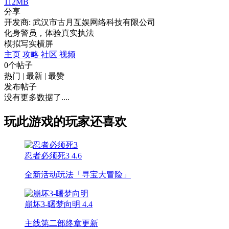
112MB
分享
开发商: 武汉市古月互娱网络科技有限公司
化身警员，体验真实执法
模拟
写实
横屏
主页
攻略
社区
视频
0个帖子
热门
|
最新
|
最赞
发布帖子
没有更多数据了....
玩此游戏的玩家还喜欢
忍者必须死3
4.6
全新活动玩法「寻宝大冒险」
崩坏3-曙梦向明
4.4
主线第二部终章更新