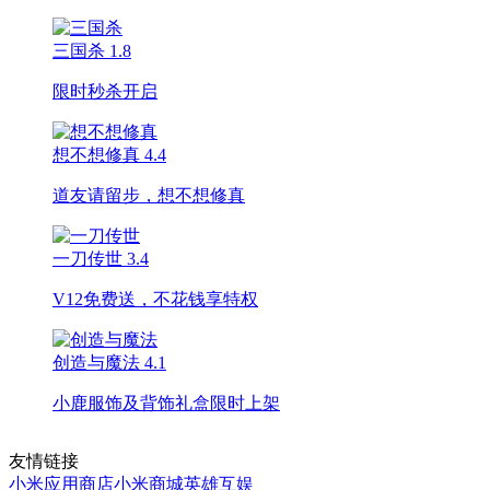
三国杀
1.8
限时秒杀开启
想不想修真
4.4
道友请留步，想不想修真
一刀传世
3.4
V12免费送，不花钱享特权
创造与魔法
4.1
小鹿服饰及背饰礼盒限时上架
友情链接
小米应用商店
小米商城
英雄互娱