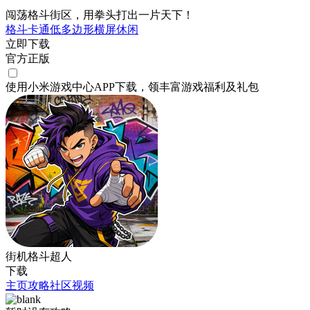
闯荡格斗街区，用拳头打出一片天下！
格斗
卡通
低多边形
横屏
休闲
立即下载
官方正版
使用小米游戏中心APP
下载
，领丰富游戏
福利
及
礼包
街机格斗超人
下载
主页
攻略
社区
视频