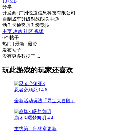
137MB
分享
开发商: 广州悦道信息科技有限公司
自制战车升级对战闯关手游
动作
卡通
竖屏
升级
竞技
主页
攻略
社区
视频
0个帖子
热门
|
最新
|
最赞
发布帖子
没有更多数据了....
玩此游戏的玩家还喜欢
忍者必须死3
4.6
全新活动玩法「寻宝大冒险」
崩坏3-曙梦向明
4.4
主线第二部终章更新