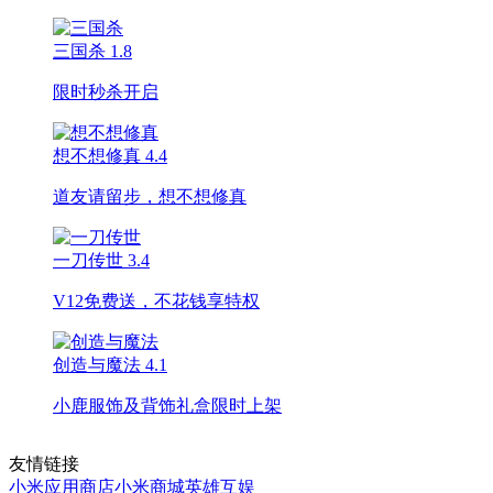
三国杀
1.8
限时秒杀开启
想不想修真
4.4
道友请留步，想不想修真
一刀传世
3.4
V12免费送，不花钱享特权
创造与魔法
4.1
小鹿服饰及背饰礼盒限时上架
友情链接
小米应用商店
小米商城
英雄互娱