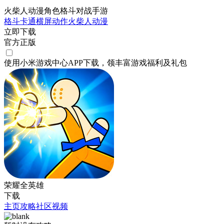
火柴人动漫角色格斗对战手游
格斗
卡通
横屏
动作
火柴人
动漫
立即下载
官方正版
使用小米游戏中心APP
下载
，领丰富游戏
福利
及
礼包
荣耀全英雄
下载
主页
攻略
社区
视频