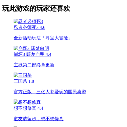
玩此游戏的玩家还喜欢
忍者必须死3
4.6
全新活动玩法「寻宝大冒险」
崩坏3-曙梦向明
4.4
主线第二部终章更新
三国杀
1.8
官方正版，三亿人都爱玩的国民桌游
想不想修真
4.4
道友请留步，想不想修真