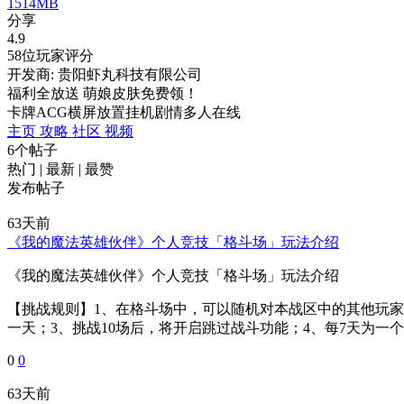
1514MB
分享
4.9
58位玩家评分
开发商: 贵阳虾丸科技有限公司
福利全放送 萌娘皮肤免费领！
卡牌
ACG
横屏
放置挂机
剧情
多人在线
主页
攻略
社区
视频
6个帖子
热门
|
最新
|
最赞
发布帖子
63天前
《我的魔法英雄伙伴》个人竞技「格斗场」玩法介绍
《我的魔法英雄伙伴》个人竞技「格斗场」玩法介绍
【挑战规则】1、在格斗场中，可以随机对本战区中的其他玩家
一天；3、挑战10场后，将开启跳过战斗功能；4、每7天为一个赛
0
0
63天前