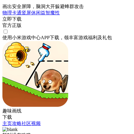
画出安全屏障，脑洞大开躲避蜂群攻击
物理
卡通
竖屏
休闲
益智
魔性
立即下载
官方正版
使用小米游戏中心APP
下载
，领丰富游戏
福利
及
礼包
趣味画线
下载
主页
攻略
社区
视频