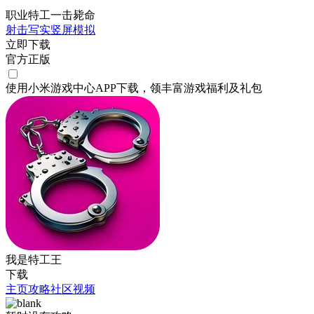
职业特工一击毙命
射击
写实
竖屏
模拟
立即下载
官方正版
使用小米游戏中心APP
下载
，领丰富游戏
福利
及
礼包
我是特工王
下载
主页
攻略
社区
视频