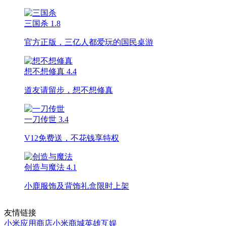
三国杀
1.8
官方正版，三亿人都爱玩的国民桌游
想不想修真
4.4
道友请留步，想不想修真
一刀传世
3.4
V12免费送，不花钱享特权
创造与魔法
4.1
小鹿服饰及背饰礼盒限时上架
友情链接
小米应用商店
小米商城
英雄互娱