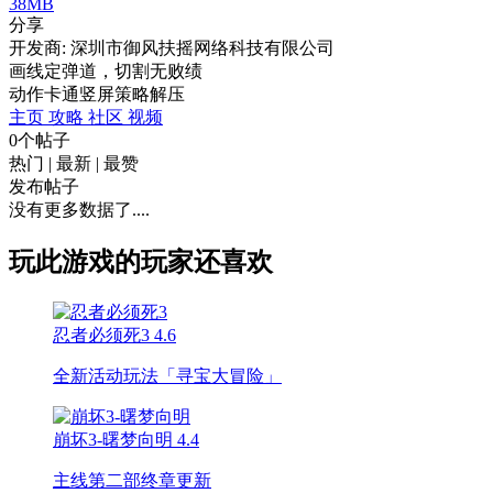
38MB
分享
开发商: 深圳市御风扶摇网络科技有限公司
画线定弹道，切割无败绩
动作
卡通
竖屏
策略
解压
主页
攻略
社区
视频
0个帖子
热门
|
最新
|
最赞
发布帖子
没有更多数据了....
玩此游戏的玩家还喜欢
忍者必须死3
4.6
全新活动玩法「寻宝大冒险」
崩坏3-曙梦向明
4.4
主线第二部终章更新