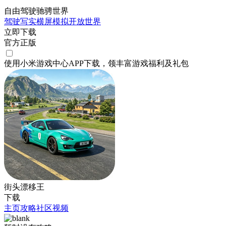
自由驾驶驰骋世界
驾驶
写实
横屏
模拟
开放世界
立即下载
官方正版
使用小米游戏中心APP
下载
，领丰富游戏
福利
及
礼包
街头漂移王
下载
主页
攻略
社区
视频