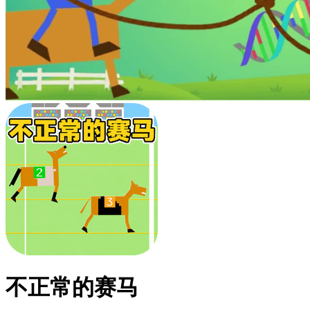
不正常的赛马