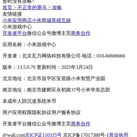
暂时没有攻略~
首页
>
不正常的赛马
>
攻略
友情链接
小米应用商店
小米商城
英雄互娱
小米游戏中心
开发者平台
微信公众号
微博主页
商务合作
应用名称：小米游戏中心
开发者：北京瓦力网络科技有限公司 电话：010-60606666
版本：13.5.0.70 更新时间：2025年3月24日
北京地址：北京市昌平区安居路小米智慧产业园
南京地址：南京市建邺区永初路37号小米华东总部
未成年人防沉迷系统
米币
用户应用权限
隐私协议
用户服务协议
开发者平台
微信公众号
微博主页
商务合作
@wali.com
京ICP证110335号
京ICP备17017388号-1
营业执照