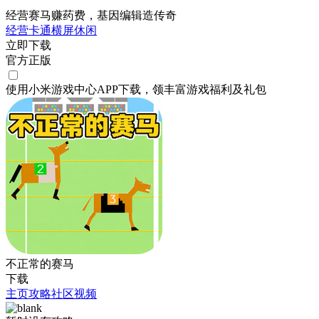
经营赛马赚药费，基因编辑造传奇
经营
卡通
横屏
休闲
立即下载
官方正版
使用小米游戏中心APP
下载
，领丰富游戏
福利
及
礼包
不正常的赛马
下载
主页
攻略
社区
视频