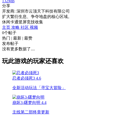
132MB
分享
开发商: 深圳市云顶天下科技有限公司
扩大繁衍生息、争夺地盘的核心区域。
休闲
卡通
竖屏
竞技
收集
主页
攻略
社区
视频
0个帖子
热门
|
最新
|
最赞
发布帖子
没有更多数据了....
玩此游戏的玩家还喜欢
忍者必须死3
4.6
全新活动玩法「寻宝大冒险」
崩坏3-曙梦向明
4.4
主线第二部终章更新