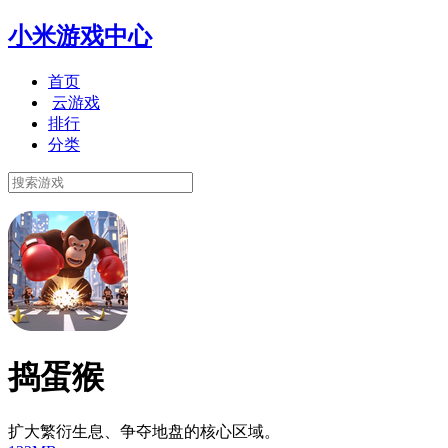
小米游戏中心
首页
云游戏
排行
分类
捣蛋猴
扩大繁衍生息、争夺地盘的核心区域。