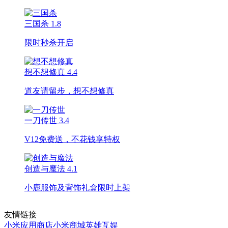
三国杀
1.8
限时秒杀开启
想不想修真
4.4
道友请留步，想不想修真
一刀传世
3.4
V12免费送，不花钱享特权
创造与魔法
4.1
小鹿服饰及背饰礼盒限时上架
友情链接
小米应用商店
小米商城
英雄互娱