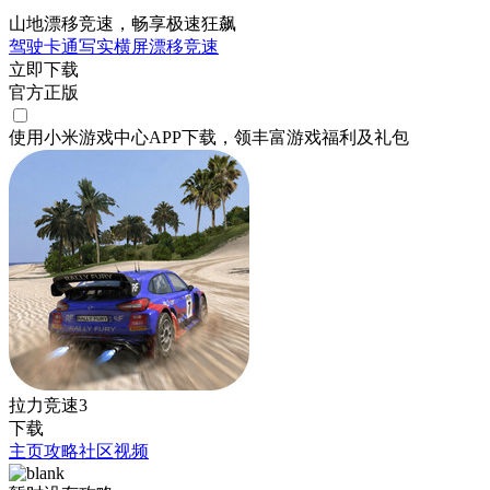
山地漂移竞速，畅享极速狂飙
驾驶
卡通
写实
横屏
漂移
竞速
立即下载
官方正版
使用小米游戏中心APP
下载
，领丰富游戏
福利
及
礼包
拉力竞速3
下载
主页
攻略
社区
视频