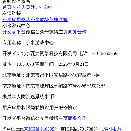
暂时没有攻略~
首页
>
拉力竞速3
>
攻略
友情链接
小米应用商店
小米商城
英雄互娱
小米游戏中心
开发者平台
微信公众号
微博主页
商务合作
应用名称：小米游戏中心
开发者：北京瓦力网络科技有限公司 电话：010-60606666
版本：13.5.0.70 更新时间：2025年3月24日
北京地址：北京市昌平区安居路小米智慧产业园
南京地址：南京市建邺区永初路37号小米华东总部
未成年人防沉迷系统
米币
用户应用权限
隐私协议
用户服务协议
开发者平台
微信公众号
微博主页
商务合作
@wali.com
京ICP证110335号
京ICP备17017388号-1
营业执照