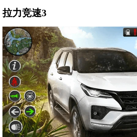
拉力竞速3