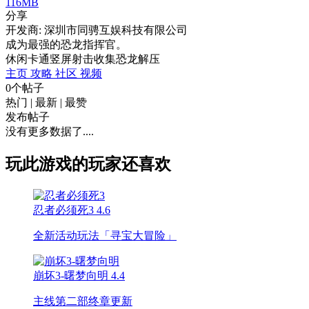
116MB
分享
开发商: 深圳市同骋互娱科技有限公司
成为最强的恐龙指挥官。
休闲
卡通
竖屏
射击
收集
恐龙
解压
主页
攻略
社区
视频
0个帖子
热门
|
最新
|
最赞
发布帖子
没有更多数据了....
玩此游戏的玩家还喜欢
忍者必须死3
4.6
全新活动玩法「寻宝大冒险」
崩坏3-曙梦向明
4.4
主线第二部终章更新