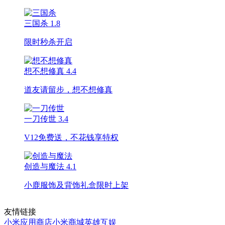
三国杀
1.8
限时秒杀开启
想不想修真
4.4
道友请留步，想不想修真
一刀传世
3.4
V12免费送，不花钱享特权
创造与魔法
4.1
小鹿服饰及背饰礼盒限时上架
友情链接
小米应用商店
小米商城
英雄互娱