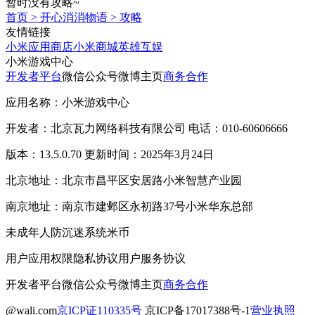
暂时没有攻略~
首页
>
开心消消物语
>
攻略
友情链接
小米应用商店
小米商城
英雄互娱
小米游戏中心
开发者平台
微信公众号
微博主页
商务合作
应用名称：小米游戏中心
开发者：北京瓦力网络科技有限公司 电话：010-60606666
版本：13.5.0.70 更新时间：2025年3月24日
北京地址：北京市昌平区安居路小米智慧产业园
南京地址：南京市建邺区永初路37号小米华东总部
未成年人防沉迷系统
米币
用户应用权限
隐私协议
用户服务协议
开发者平台
微信公众号
微博主页
商务合作
@wali.com
京ICP证110335号
京ICP备17017388号-1
营业执照