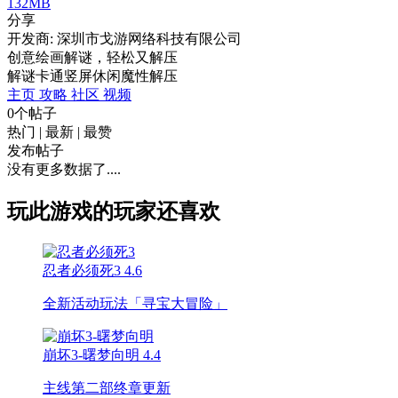
132MB
分享
开发商: 深圳市戈游网络科技有限公司
创意绘画解谜，轻松又解压
解谜
卡通
竖屏
休闲
魔性
解压
主页
攻略
社区
视频
0个帖子
热门
|
最新
|
最赞
发布帖子
没有更多数据了....
玩此游戏的玩家还喜欢
忍者必须死3
4.6
全新活动玩法「寻宝大冒险」
崩坏3-曙梦向明
4.4
主线第二部终章更新