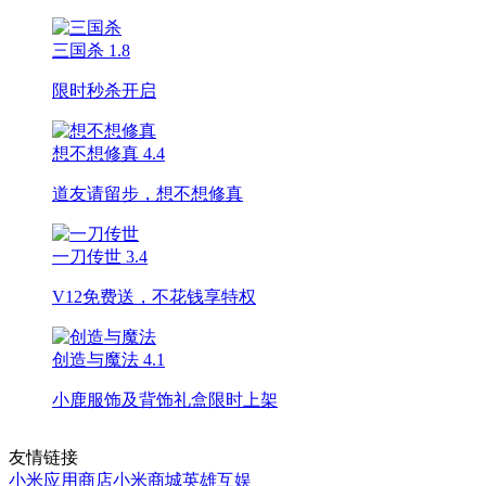
三国杀
1.8
限时秒杀开启
想不想修真
4.4
道友请留步，想不想修真
一刀传世
3.4
V12免费送，不花钱享特权
创造与魔法
4.1
小鹿服饰及背饰礼盒限时上架
友情链接
小米应用商店
小米商城
英雄互娱