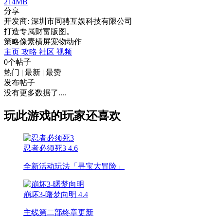
214MB
分享
开发商: 深圳市同骋互娱科技有限公司
打造专属财富版图。
策略
像素
横屏
宠物
动作
主页
攻略
社区
视频
0个帖子
热门
|
最新
|
最赞
发布帖子
没有更多数据了....
玩此游戏的玩家还喜欢
忍者必须死3
4.6
全新活动玩法「寻宝大冒险」
崩坏3-曙梦向明
4.4
主线第二部终章更新