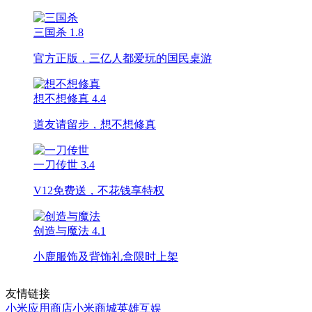
三国杀
1.8
官方正版，三亿人都爱玩的国民桌游
想不想修真
4.4
道友请留步，想不想修真
一刀传世
3.4
V12免费送，不花钱享特权
创造与魔法
4.1
小鹿服饰及背饰礼盒限时上架
友情链接
小米应用商店
小米商城
英雄互娱