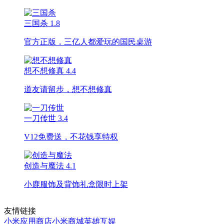
三国杀
1.8
官方正版，三亿人都爱玩的国民桌游
想不想修真
4.4
道友请留步，想不想修真
一刀传世
3.4
V12免费送，不花钱享特权
创造与魔法
4.1
小鹿服饰及背饰礼盒限时上架
友情链接
小米应用商店
小米商城
英雄互娱