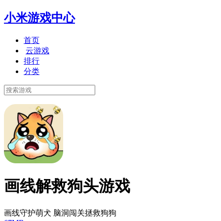
小米游戏中心
首页
云游戏
排行
分类
画线解救狗头游戏
画线守护萌犬 脑洞闯关拯救狗狗