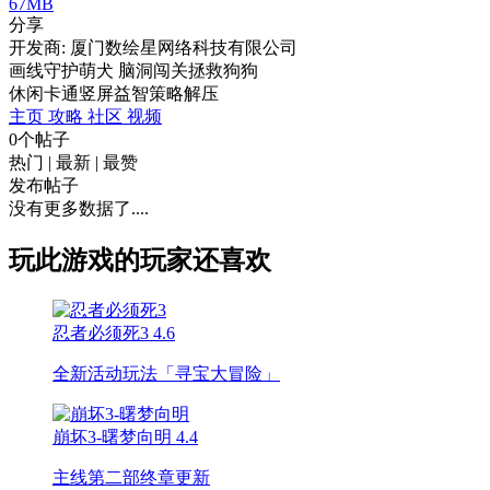
67MB
分享
开发商: 厦门数绘星网络科技有限公司
画线守护萌犬 脑洞闯关拯救狗狗
休闲
卡通
竖屏
益智
策略
解压
主页
攻略
社区
视频
0个帖子
热门
|
最新
|
最赞
发布帖子
没有更多数据了....
玩此游戏的玩家还喜欢
忍者必须死3
4.6
全新活动玩法「寻宝大冒险」
崩坏3-曙梦向明
4.4
主线第二部终章更新