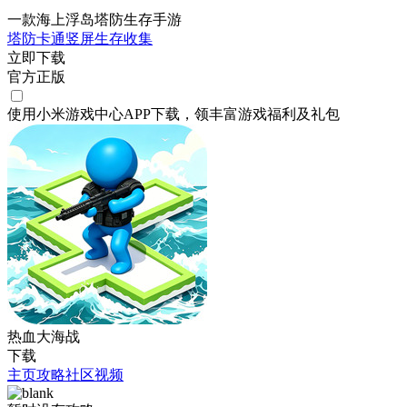
一款海上浮岛塔防生存手游
塔防
卡通
竖屏
生存
收集
立即下载
官方正版
使用小米游戏中心APP
下载
，领丰富游戏
福利
及
礼包
热血大海战
下载
主页
攻略
社区
视频