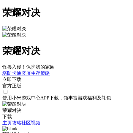
荣耀对决
荣耀对决
怪兽入侵！保护我的家园！
塔防
卡通
竖屏
生存
策略
立即下载
官方正版
使用小米游戏中心APP
下载
，领丰富游戏
福利
及
礼包
荣耀对决
下载
主页
攻略
社区
视频