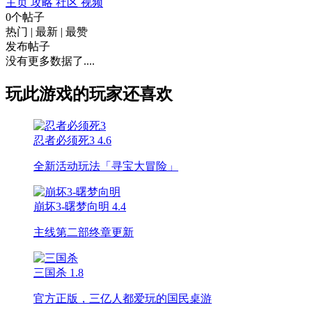
主页
攻略
社区
视频
0个帖子
热门
|
最新
|
最赞
发布帖子
没有更多数据了....
玩此游戏的玩家还喜欢
忍者必须死3
4.6
全新活动玩法「寻宝大冒险」
崩坏3-曙梦向明
4.4
主线第二部终章更新
三国杀
1.8
官方正版，三亿人都爱玩的国民桌游