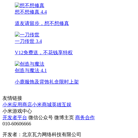
想不想修真
4.4
道友请留步，想不想修真
一刀传世
3.4
V12免费送，不花钱享特权
创造与魔法
4.1
小鹿服饰及背饰礼盒限时上架
友情链接
小米应用商店
小米商城
英雄互娱
小米游戏中心
开发者平台
微信公众号
微博主页
商务合作
010-60606666
开发者：北京瓦力网络科技有限公司