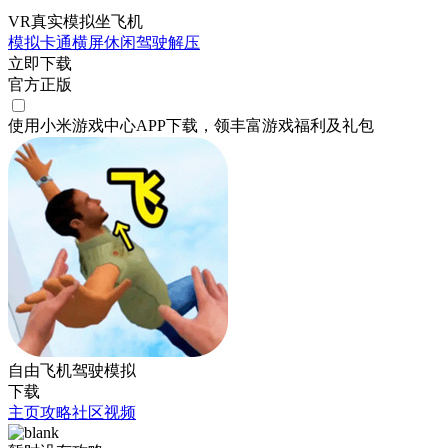
VR真实模拟坐飞机
模拟
卡通
横屏
休闲
驾驶
解压
立即下载
官方正版
使用小米游戏中心APP
下载
，领丰富游戏
福利
及
礼包
自由飞机驾驶模拟
下载
主页
攻略
社区
视频