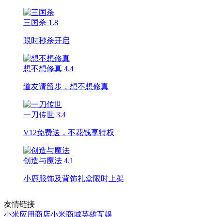
三国杀
1.8
限时秒杀开启
想不想修真
4.4
道友请留步，想不想修真
一刀传世
3.4
V12免费送，不花钱享特权
创造与魔法
4.1
小鹿服饰及背饰礼盒限时上架
友情链接
小米应用商店
小米商城
英雄互娱