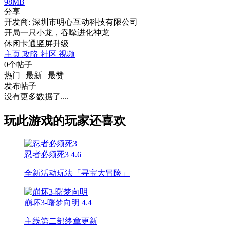
98MB
分享
开发商: 深圳市明心互动科技有限公司
开局一只小龙，吞噬进化神龙
休闲
卡通
竖屏
升级
主页
攻略
社区
视频
0个帖子
热门
|
最新
|
最赞
发布帖子
没有更多数据了....
玩此游戏的玩家还喜欢
忍者必须死3
4.6
全新活动玩法「寻宝大冒险」
崩坏3-曙梦向明
4.4
主线第二部终章更新