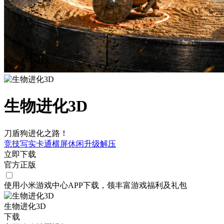
生物进化3D
刀盾狗进化之路！
竞技
写实
卡通
横屏
休闲
升级
解压
立即下载
官方正版
使用小米游戏中心APP
下载
，领丰富游戏
福利
及
礼包
生物进化3D
下载