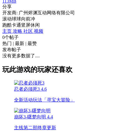
113MB
分享
开发商: 广州烬渊互动网络有限公司
滚动球球向前冲
跑酷
卡通
竖屏
休闲
主页
攻略
社区
视频
0个帖子
热门
|
最新
|
最赞
发布帖子
没有更多数据了....
玩此游戏的玩家还喜欢
忍者必须死3
4.6
全新活动玩法「寻宝大冒险」
崩坏3-曙梦向明
4.4
主线第二部终章更新