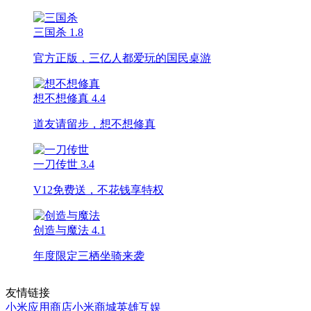
三国杀
1.8
官方正版，三亿人都爱玩的国民桌游
想不想修真
4.4
道友请留步，想不想修真
一刀传世
3.4
V12免费送，不花钱享特权
创造与魔法
4.1
年度限定三栖坐骑来袭
友情链接
小米应用商店
小米商城
英雄互娱