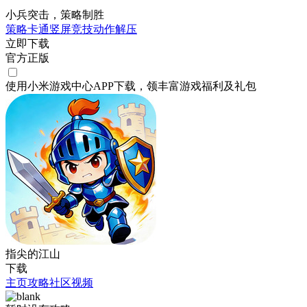
小兵突击，策略制胜
策略
卡通
竖屏
竞技
动作
解压
立即下载
官方正版
使用小米游戏中心APP
下载
，领丰富游戏
福利
及
礼包
指尖的江山
下载
主页
攻略
社区
视频