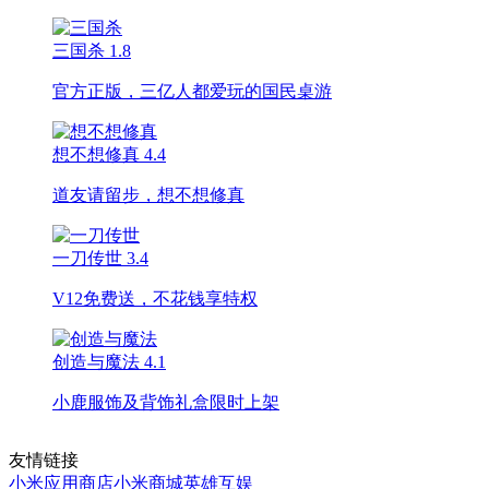
三国杀
1.8
官方正版，三亿人都爱玩的国民桌游
想不想修真
4.4
道友请留步，想不想修真
一刀传世
3.4
V12免费送，不花钱享特权
创造与魔法
4.1
小鹿服饰及背饰礼盒限时上架
友情链接
小米应用商店
小米商城
英雄互娱