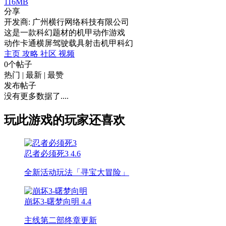
116MB
分享
开发商: 广州横行网络科技有限公司
这是一款科幻题材的机甲动作游戏
动作
卡通
横屏
驾驶
载具射击
机甲
科幻
主页
攻略
社区
视频
0个帖子
热门
|
最新
|
最赞
发布帖子
没有更多数据了....
玩此游戏的玩家还喜欢
忍者必须死3
4.6
全新活动玩法「寻宝大冒险」
崩坏3-曙梦向明
4.4
主线第二部终章更新