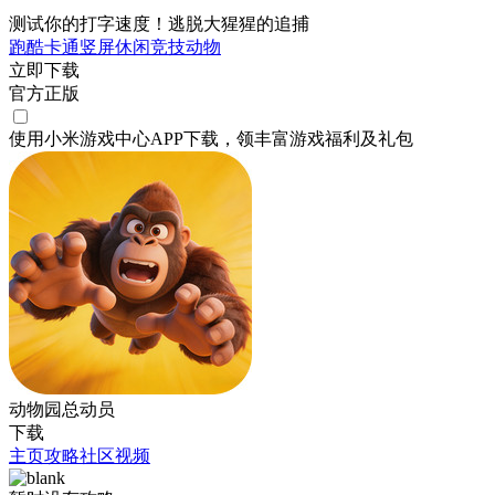
测试你的打字速度！逃脱大猩猩的追捕
跑酷
卡通
竖屏
休闲
竞技
动物
立即下载
官方正版
使用小米游戏中心APP
下载
，领丰富游戏
福利
及
礼包
动物园总动员
下载
主页
攻略
社区
视频