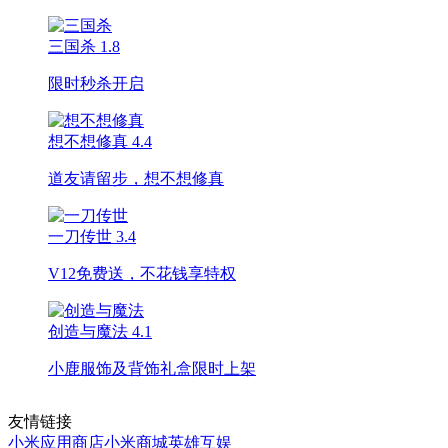
三国杀
1.8
限时秒杀开启
想不想修真
4.4
道友请留步，想不想修真
一刀传世
3.4
V12免费送，不花钱享特权
创造与魔法
4.1
小鹿服饰及背饰礼盒限时上架
友情链接
小米应用商店
小米商城
英雄互娱