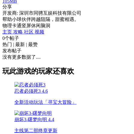
105MB
分享
开发商: 深圳市同骋互娱科技有限公司
帮助小球伙伴跨越阻隔，甜蜜相遇。
物理
卡通
竖屏
休闲
脑洞
主页
攻略
社区
视频
0个帖子
热门
|
最新
|
最赞
发布帖子
没有更多数据了....
玩此游戏的玩家还喜欢
忍者必须死3
4.6
全新活动玩法「寻宝大冒险」
崩坏3-曙梦向明
4.4
主线第二部终章更新