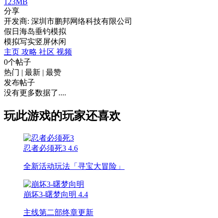
123MB
分享
开发商: 深圳市鹏邦网络科技有限公司
假日海岛垂钓模拟
模拟
写实
竖屏
休闲
主页
攻略
社区
视频
0个帖子
热门
|
最新
|
最赞
发布帖子
没有更多数据了....
玩此游戏的玩家还喜欢
忍者必须死3
4.6
全新活动玩法「寻宝大冒险」
崩坏3-曙梦向明
4.4
主线第二部终章更新