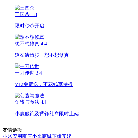
三国杀
1.8
限时秒杀开启
想不想修真
4.4
道友请留步，想不想修真
一刀传世
3.4
V12免费送，不花钱享特权
创造与魔法
4.1
小鹿服饰及背饰礼盒限时上架
友情链接
小米应用商店
小米商城
英雄互娱