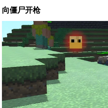
向僵尸开枪