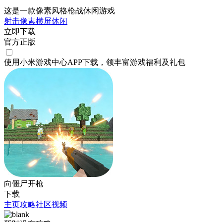
这是一款像素风格枪战休闲游戏
射击
像素
横屏
休闲
立即下载
官方正版
使用小米游戏中心APP
下载
，领丰富游戏
福利
及
礼包
向僵尸开枪
下载
主页
攻略
社区
视频