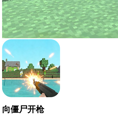
向僵尸开枪