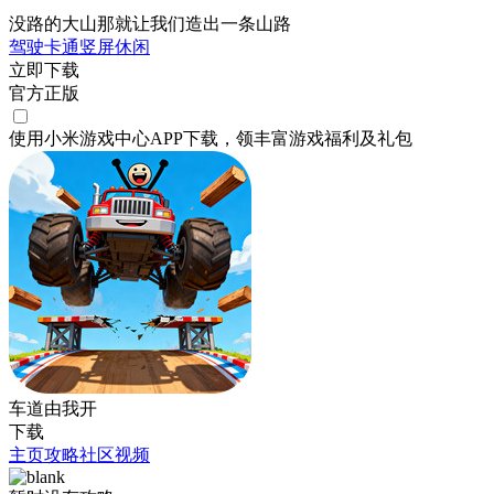
没路的大山那就让我们造出一条山路
驾驶
卡通
竖屏
休闲
立即下载
官方正版
使用小米游戏中心APP
下载
，领丰富游戏
福利
及
礼包
车道由我开
下载
主页
攻略
社区
视频