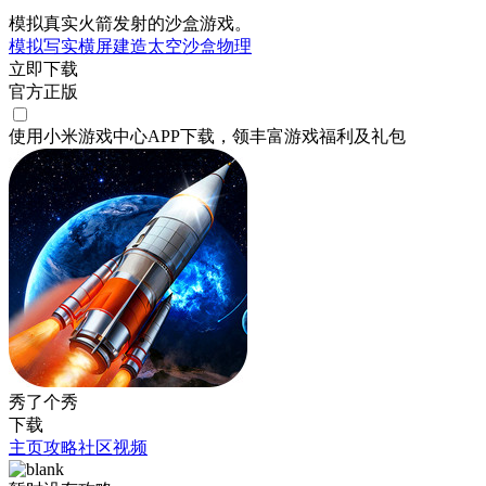
模拟真实火箭发射的沙盒游戏。
模拟
写实
横屏
建造
太空
沙盒
物理
立即下载
官方正版
使用小米游戏中心APP
下载
，领丰富游戏
福利
及
礼包
秀了个秀
下载
主页
攻略
社区
视频