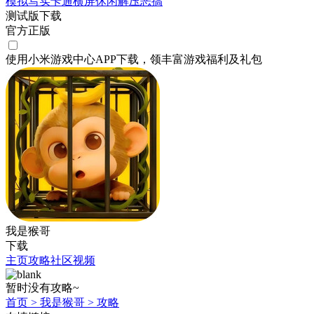
模拟
写实
卡通
横屏
休闲
解压
恶搞
测试版下载
官方正版
使用小米游戏中心APP
下载
，领丰富游戏
福利
及
礼包
我是猴哥
下载
主页
攻略
社区
视频
暂时没有攻略~
首页
>
我是猴哥
>
攻略