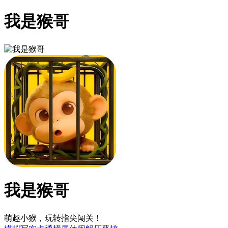
我是猴哥
我是猴哥
萌趣小猴，玩转指尖闯关！